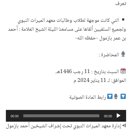
تعرف
التي كانت موجهة لطلاب وطالبات معهد الميراث النبوي
ولجميع السلفيين ألقاها على مسامعنا الليلة الشيخ العلامة : أحمد
بن عمر بازمول -حفظه الله-
المحاضرة :
السبت بتاريخ : 11 رجب 1446هـ.
‌الموافق: لـ 11 يناير 2024 م
رابط المادة الصوتية
مشغل
00:00
00:00
الصوت
⩥ إدارة معهد الميراث النبوي تحت إشراف الشيخين أحمد بازمول