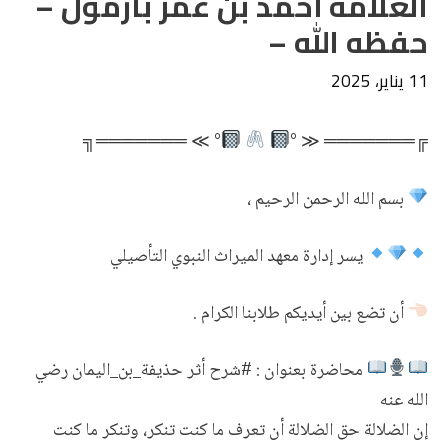
العلامة أحمد بن عمر بازمول –
حفظه الله –
11 يناير، 2025
° ≫ ═══════╗
╔═══════ ≪ °
بسم الله الرحمن الرحيم ،
يسر إدارة معهد الميراث النبوي التأصيلي
أن تضع بين أيديكم طلابنا الكرام .
محاضرة بعنوان : #شرح أثر حذيفة_بن_اليمان رضي
الله عنه
إن الضلالة حق الضلالة أن تعرف ما كنت تنكر، وتنكر ما كنت