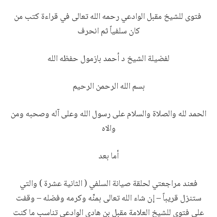
فتوى للشيخ مقبل الوادعي رحمه الله تعالى في قراءة كتب من
كان سلفياً ثم انحرف
لفضيلة الشيخ د أحمد بازمول حفظه الله
بسم الله الرحمن الرحيم
الحمد لله والصلاة والسلام على رسول الله وعلى آله وصحبه ومن
والاه
أما بعد
فعند مراجعتي لحلقة صيانة السلفي ( الثانية عشرة ) والتي
ستنزل قريباً – إن شاء الله تعالى بمنِّه وكرمه وفضله – وقفت
على فتوى للشيخ العلامة مقبل بن هادي الوادعي تناسب ما كنت