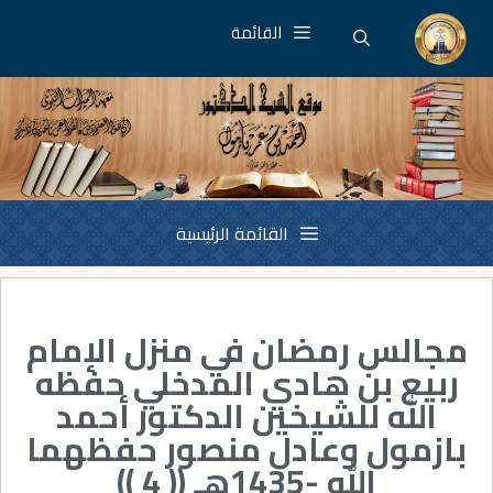
القائمة
القائمة الرئيسية
مجالس رمضان في منزل الإمام
ربيع بن هادي المدخلي حفظه
الله للشيخين الدكتور أحمد
بازمول وعادل منصور حفظهما
الله -1435هـ (( 4 ))