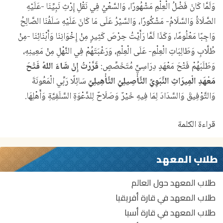
وَلَمَّا كَانَ فَضْلُ الْعِلْمِ مَشْهُورًا، وَالسَّعْيُ فِي نَقْلِ إِرْثِ نَبِيِّنَا -عَلَيْهِ
الصَّلَاةُ وَالسَّلَامُ- مَشْكُورًا، وَالسَّيْرُ عَلَى مَا كَانَ عَلَيْهِ سَلَفُنَا الصَّالِحُ
وَاجِبًا مَعْلُومًا، وَكَذَا لَمَّا رَأَيْتُ حِرْصَ كَثِيرٍ مِنْ إِخْوَانِنَا وَأَبْنَائِنَا -مِنْ
طُلَّابِ وَطَالِبَاتِ الْعِلْمِ- عَلَى الْعِلْمِ، وَرَغْبَتَهُمْ فِي النَّهْلِ مِنْ مَعِينِهِ،
وَطَلَبَهُمْ فَتْحَ مَعْهَدٍ دِرَاسِيٍّ مُتَخَصِّصٍ:
قَرَّرْتُ إِنْ شَاءَ اللهُ فَتْحَ
مَعْهَدِ الْمِيرَاثِ النَّبَوِيِّ التَّأْصِيلِيِّ التَّأْهِيلِيِّ
سَائِلًا رَبِّي الْمَعُونَةَ
وَالتَّوْفِيقَ وَالسَّدَادَ لِمَا فِيهِ خَيْرٌ وَصَلَاحٌ لِلدَّعْوَةِ السَّلَفِيَّةِ وَأَهْلِهَا.
قراءة الكلمة
طلاب المعهد
طلاب المعهد حول العالم
طلاب المعهد في قارة أفريقيا
طلاب المعهد في قارة أسيا