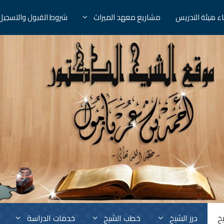
ء هيئة التدريس
مشاريع معهد الميراث
شروط القبول والتسجيل
خ
درر الشيخ
خطب الشيخ
خدمات الدراسة