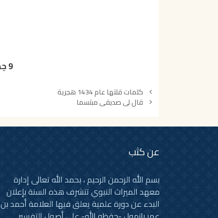
9 جمادى الأولى 1438هجري
تصفّح
كلمات قلتها عام 1434 هجرية
المقالات
قال لي صديقي مبتسما
عن كثب
بسم الله الرحمن الرحيم ، بحمد الله تعالى إدارة
معهد الميراث النبوي تتشرف هذه السنة بإعلان
البدء عن دورة علمية يعلق فيها العلامة أحمد بن
عمر بازمول -حفظه الله- على أصول التفسير