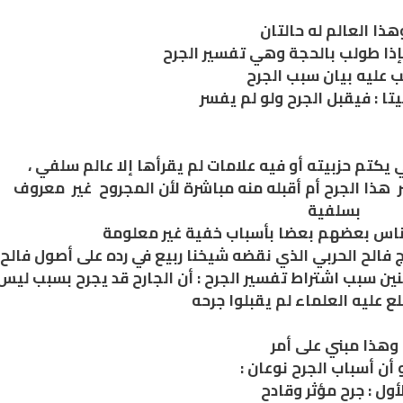
هذا العالم له حالتان
فإذا طولب بالحجة وهي تفسير الجرح
 عليه بيان سبب الجرح
تا : فيقبل الجرح ولو لم يفسر
 يكتم حزبيته أو فيه علامات لم يقرأها إلا عالم سلفي ،
ذا الجرح أم أقبله منه مباشرة لأن المجروح غير معروف
بسلفية
 الناس بعضهم بعضا بأسباب خفية غير معلومة
 فالح الحربي الذي نقضه شيخنا ربيع في رده على أصول فالح
نين سبب اشتراط تفسير الجرح : أن الجارح قد يجرح بسبب ليس
لع عليه العلماء لم يقبلوا جرحه
وهذا مبني على أمر
أن أسباب الجرح نوعان :
أول : جرح مؤثر وقادح