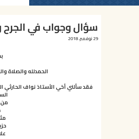
سؤال وجواب في الجرح و
29 نوفمبر، 2018
بس
الحمدلله والصلاة وال
فقد سألني أخي الأستاذ نواف الحارثي 
الس
من 
م
مثا
حزب
علا