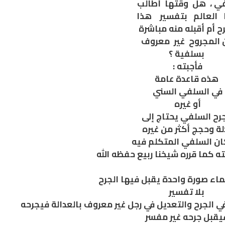
ي ، هل وقتها أطالب
 العالم بتفسير هذا
رح أم أقبله منه مباشرة
ن المجروح غير معروف
بسلفية ؟
فأجبته :
هذه قاعدة عامة
في السلفي السني
أو غيره
رح السلفي يحتاج إلى
لة وحجج أكثر من غيره
كان السلفي المتكلم فيه
ه كما قرره شيخنا ربيع حفظه الله
ماء صورة واحدة يقبل فيها الجرح
بلا تفسير
 الجرح والتعديل في رجل غير معروف بالعدالة فيجرحه
يقبل جرحه غير مفسر